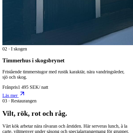
0
2
·
I skogen
Timmerhus i skogsbrynet
Fristående timmerstugor med rustik karaktär, nära vandringsleder,
sjö och skog.
Frånpris
1 495
SEK
/
natt
Läs mer
03 · Restaurangen
Vilt, rök,
rot och råg.
Vårt kök arbetar nära råvaran och årstiden. Här serveras lunch, à la
carte, viltmenyer under säsong och specialarrangemang för grupper,