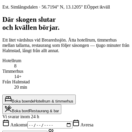
Est. Simlångsdalen · 56.7194° N, 13.1205° E
Öppet ikväll
Där skogen slutar
och kvällen börjar.
Ett litet värdshus vid Brearedssjön. Åtta hotellrum, timmerhus
mellan tallarna, restaurang som följer säsongen — tjugo minuter från
Halmstad, långt från allt annat.
Hotellrum
8
Timmerhus
14+
Från Halmstad
20 min
Boka boende
Hotellrum & timmerhus
Boka bord
Restaurang & bar
Vi svarar inom 24 h
Ankomst
Avresa