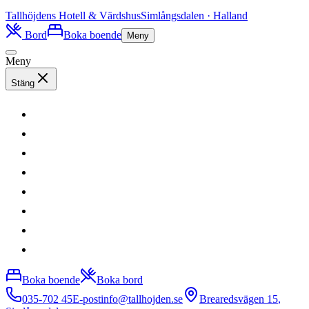
Tallhöjdens
Hotell & Värdshus
Simlångsdalen · Halland
Bord
Boka boende
Meny
Meny
Stäng
Boka boende
Boka bord
035-702 45
E-post
info@tallhojden.se
Brearedsvägen 15
,