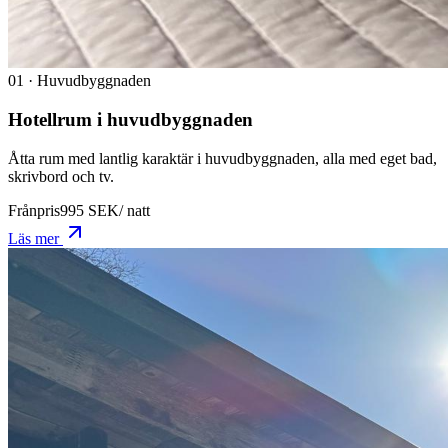
0
1
·
Huvudbyggnaden
Hotellrum i huvudbyggnaden
Åtta rum med lantlig karaktär i huvudbyggnaden, alla med eget bad,
skrivbord och tv.
Frånpris
995
SEK
/
natt
Läs mer